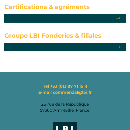
Certifications
& agréments
Groupe LBI Fonderies
& filiales
Tél
+33 (0)3 87 71 15 11
E-mail
commercial@lbi.fr
26 rue de la République
57360 Amnéville, France.